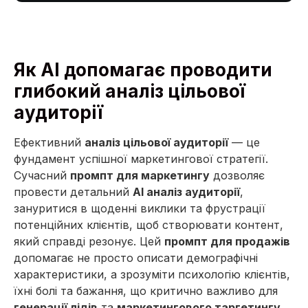
Як AI допомагає проводити
глибокий аналіз цільової
аудиторії
Ефективний
аналіз цільової аудиторії
— це
фундамент успішної маркетингової стратегії.
Сучасний
промпт для маркетингу
дозволяє
провести детальний
AI аналіз аудиторії
,
зануритися в щоденні виклики та фрустрації
потенційних клієнтів, щоб створювати контент,
який справді резонує. Цей
промпт для продажів
допомагає не просто описати демографічні
характеристики, а зрозуміти психологію клієнтів,
їхні болі та бажання, що критично важливо для
генерації лідів
та
маркетингового таргетингу
.