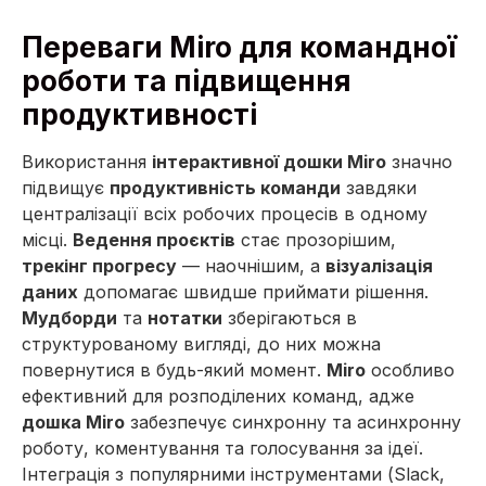
Переваги Miro для командної
роботи та підвищення
продуктивності
Використання
інтерактивної дошки Miro
значно
підвищує
продуктивність команди
завдяки
централізації всіх робочих процесів в одному
місці.
Ведення проєктів
стає прозорішим,
трекінг прогресу
— наочнішим, а
візуалізація
даних
допомагає швидше приймати рішення.
Мудборди
та
нотатки
зберігаються в
структурованому вигляді, до них можна
повернутися в будь-який момент.
Miro
особливо
ефективний для розподілених команд, адже
дошка Miro
забезпечує синхронну та асинхронну
роботу, коментування та голосування за ідеї.
Інтеграція з популярними інструментами (Slack,