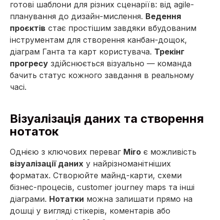
готові шаблони для різних сценаріїв: від agile-
планування до дизайн-мислення.
Ведення
проєктів
стає простішим завдяки вбудованим
інструментам для створення канбан-дощок,
діаграм Ганта та карт користувача.
Трекінг
прогресу
здійснюється візуально — команда
бачить статус кожного завдання в реальному
часі.
Візуалізація даних та створення
нотаток
Однією з ключових переваг
Miro
є можливість
візуалізації даних
у найрізноманітніших
форматах. Створюйте майнд-карти, схеми
бізнес-процесів, customer journey maps та інші
діаграми.
Нотатки
можна залишати прямо на
дошці у вигляді стікерів, коментарів або